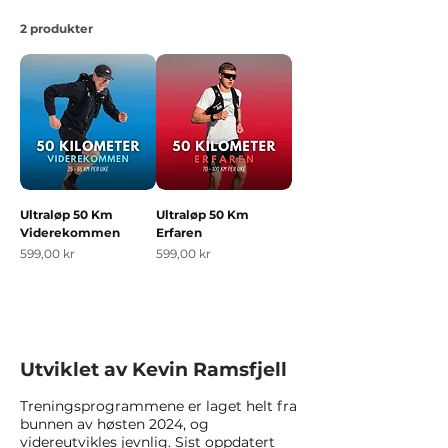
2 produkter
Ultraløp 50 Km
Ultraløp 50 Km
Viderekommen
Erfaren
Pris
Pris
599,00 kr
599,00 kr
Utviklet av
Kevin Ramsfjell
Treningsprogrammene er laget helt fra
bunnen av høsten 2024, og
videreutvikles jevnlig. Sist oppdatert